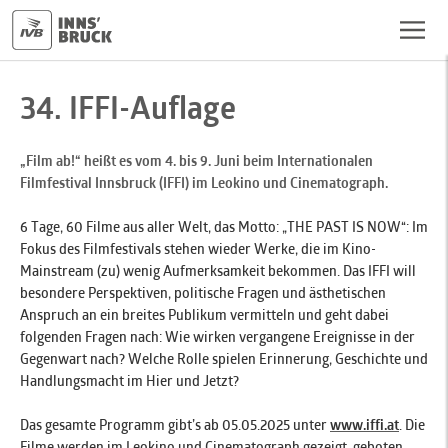
34. IFFI-Auflage
„Film ab!“ heißt es vom 4. bis 9. Juni beim Internationalen
Filmfestival Innsbruck (IFFI) im Leokino und Cinematograph.
6 Tage, 60 Filme aus aller Welt, das Motto: „THE PAST IS NOW“: Im
Fokus des Filmfestivals stehen wieder Werke, die im Kino-
Mainstream (zu) wenig Aufmerksamkeit bekommen. Das IFFI will
besondere Perspektiven, politische Fragen und ästhetischen
Anspruch an ein breites Publikum vermitteln und geht dabei
folgenden Fragen nach: Wie wirken vergangene Ereignisse in der
Gegenwart nach? Welche Rolle spielen Erinnerung, Geschichte und
Handlungsmacht im Hier und Jetzt?
Das gesamte Programm gibt’s ab 05.05.2025 unter
www.iffi.at
. Die
Filme werden im Leokino und Cinematograph gezeigt, geboten