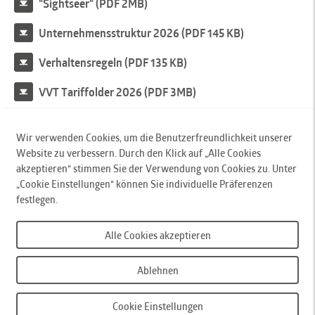
"Sightseer" (PDF 2MB)
Unternehmensstruktur 2026 (PDF 145 KB)
Verhaltensregeln (PDF 135 KB)
VVT Tariffolder 2026 (PDF 3MB)
Nach Oben
Wir verwenden Cookies, um die Benutzerfreundlichkeit unserer
Website zu verbessern. Durch den Klick auf „Alle Cookies
Innsbrucker Verkehrsbetriebe und Stubaitalbahn GmbH
, Pastorstr. 5, 6010 Innsbruck,
akzeptieren“ stimmen Sie der Verwendung von Cookies zu. Unter
Austria, T
+43 512 53 07-0
,
„Cookie Einstellungen“ können Sie individuelle Präferenzen
F +43 512 53 07-110,
office@ivb.at
festlegen.
IVB-KundInnencenter
, Stainerstraße 2, 6020 Innsbruck, T
+43 512 53 07-500
, Mo - Fr,
Alle Cookies akzeptieren
07:30 - 18:00 Uhr,
weitere Kontakte
Barrierefreiheit
Sitemap
Impressum
Datenschutzerklärung
Ablehnen
Cookie Einstellungen