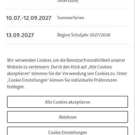
Unterstufe)
10.07.-12.09.2027
Sommerferien
13.09.2027
Beginn Schuljahr 2027/2028
Nach Oben
Wir verwenden Cookies, um die Benutzerfreundlichkeit unserer
Website zu verbessern. Durch den Klick auf „Alle Cookies
Innsbrucker Verkehrsbetriebe und Stubaitalbahn GmbH
, Pastorstr. 5, 6010 Innsbruck,
akzeptieren“ stimmen Sie der Verwendung von Cookies zu. Unter
Austria, T
+43 512 53 07-0
,
„Cookie Einstellungen“ können Sie individuelle Präferenzen
F +43 512 53 07-110,
office@ivb.at
festlegen.
IVB-KundInnencenter
, Stainerstraße 2, 6020 Innsbruck, T
+43 512 53 07-500
, Mo - Fr,
Alle Cookies akzeptieren
07:30 - 18:00 Uhr,
weitere Kontakte
Barrierefreiheit
Sitemap
Impressum
Datenschutzerklärung
Ablehnen
Cookie Einstellungen