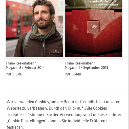
Tram/Regionalbahn
Tram/Regionalbahn
Magazin 2 / Februar 2014
Magazin 1 / September 2013
PDF 6,5MB
PDF 3,5MB
Nach Oben
Wir verwenden Cookies, um die Benutzerfreundlichkeit unserer
Website zu verbessern. Durch den Klick auf „Alle Cookies
Innsbrucker Verkehrsbetriebe und Stubaitalbahn GmbH
, Pastorstr. 5, 6010 Innsbruck,
akzeptieren“ stimmen Sie der Verwendung von Cookies zu. Unter
Austria, T
+43 512 53 07-0
,
„Cookie Einstellungen“ können Sie individuelle Präferenzen
F +43 512 53 07-110,
office@ivb.at
festlegen.