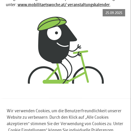
unter:
www.mobilitaetswoche.at/ veranstaltungskalender
.
25.09.2025
zurück zur Übersicht
Wir verwenden Cookies, um die Benutzerfreundlichkeit unserer
Website zu verbessern. Durch den Klick auf „Alle Cookies
Innsbrucker Verkehrsbetriebe und Stubaitalbahn GmbH
, Pastorstr. 5, 6010 Innsbruck,
akzeptieren“ stimmen Sie der Verwendung von Cookies zu. Unter
Austria, T
+43 512 53 07-0
,
„Cookie Einstellungen“ können Sie individuelle Präferenzen