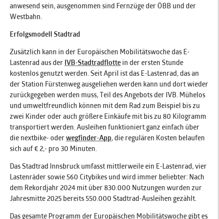
anwesend sein, ausgenommen sind Fernzüge der ÖBB und der
Westbahn.
Erfolgsmodell Stadtrad
Zusätzlich kann in der Europäischen Mobilitätswoche das E-
Lastenrad aus der
IVB-Stadtradflotte
in der ersten Stunde
kostenlos genutzt werden. Seit April ist das E-Lastenrad, das an
der Station Fürstenweg ausgeliehen werden kann und dort wieder
zurückgegeben werden muss, Teil des Angebots der IVB. Mühelos
und umweltfreundlich können mit dem Rad zum Beispiel bis zu
zwei Kinder oder auch größere Einkäufe mit bis zu 80 Kilogramm
transportiert werden. Ausleihen funktioniert ganz einfach über
die nextbike- oder
wegfinder-App
, die regulären Kosten belaufen
sich auf € 2,- pro 30 Minuten.
Das Stadtrad Innsbruck umfasst mittlerweile ein E-Lastenrad, vier
Lastenräder sowie 560 Citybikes und wird immer beliebter: Nach
dem Rekordjahr 2024 mit über 830.000 Nutzungen wurden zur
Jahresmitte 2025 bereits 550.000 Stadtrad-Ausleihen gezählt.
Das gesamte Programm der Europäischen Mobilitätswoche gibt es