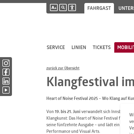
FAHRGAST
UNTER
SERVICE
LINIEN
TICKETS
MOBILI
Instagram (öffnet in neuem Fenster)
zurück zur Übersicht
Facebook (öffnet in neuem Fenster)
Klangfestival i
LinkedIn (öffnet in neuem Fenster)
YouTube (öffnet in neuem Fenster)
Heart of Noise Festival 2025 – Wo Klang auf Kuns
Von
19. bis 21. Juni
verwandelt sich Innsbruck in
Wi
Klangkunst: Das Heart of Noise Festival feiert u
ve
seine fünfzehnte Ausgabe – und lädt ein zu eine
Ve
Performance und Visual Arts.