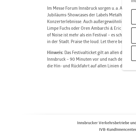
in
Im Messe Forum Innsbruck sorgen u. a. Anthony
Jubiläums-Showcases der Labels Metalheadz und 
Konzerterlebnisse. Auch außergewöhnliche Koll
Limpe Fuchs oder Oren Ambarchi & Eric Thiele
of Noise ist mehr als ein Festival – es schafft
in der Stadt. Praise the loud. Let there be all! Al
Hinweis:
Das Festivalticket gilt an allen drei Ta
Innsbruck – 90 Minuten vor und nach dem jewei
die Hin- und Rückfahrt auf allen Linien der IV
Innsbrucker Verkehrsbetriebe un
IVB-KundInnencente