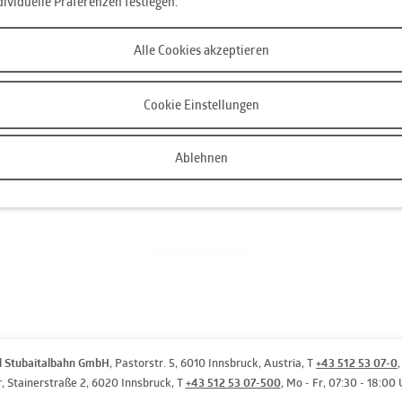
dividuelle Präferenzen festlegen.
 Rother, The Orb sowie die
Planet µ für dichte, audiovisuelle
Alle Cookies akzeptieren
aborationen – wie Mark Fell &
mans – stehen am Programm. Heart
 einen temporären Klangraum mitten
Cookie Einstellungen
le Infos unter
www.heartofnoise.at
gen als IVB-Ticket für die Kernzone
Ablehnen
ligen Veranstaltungsbeginn für
B (ausgenommen Sightseer).
d Stubaitalbahn GmbH
, Pastorstr. 5, 6010 Innsbruck, Austria, T
+43 512 53 07-0
,
r
, Stainerstraße 2, 6020 Innsbruck, T
+43 512 53 07-500
, Mo - Fr, 07:30 - 18:00