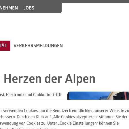
NEHMEN
JOBS
TÄT
VERKEHRSMELDUNGEN
m Herzen der Alpen
t, Elektronik und Clubkultur trifft
 ein Zentrum für zeitgenössische
r verwenden Cookies, um die Benutzerfreundlichkeit unserer Website z
nter dem Motto „Let there be all“
rbessern. Durch den Klick auf „Alle Cookies akzeptieren“ stimmen Sie der
r Reise durch elektronische Musik,
rwendung von Cookies zu. Unter „Cookie Einstellungen“ können Sie