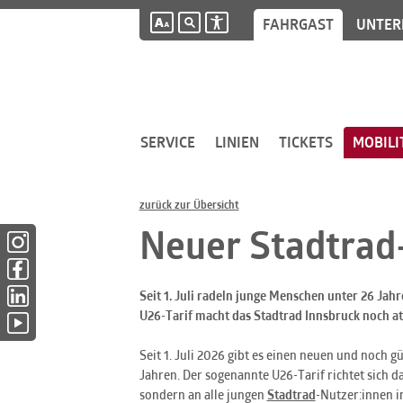
FAHRGAST
UNTER
SERVICE
LINIEN
TICKETS
MOBILI
zurück zur Übersicht
Neuer Stadtrad
Instagram (öffnet in neuem Fenster)
Facebook (öffnet in neuem Fenster)
Seit 1. Juli radeln junge Menschen unter 26 Jahr
LinkedIn (öffnet in neuem Fenster)
U26-Tarif macht das Stadtrad Innsbruck noch at
YouTube (öffnet in neuem Fenster)
Seit 1. Juli 2026 gibt es einen neuen und noch gü
Jahren. Der sogenannte U26-Tarif richtet sich d
sondern an alle jungen
Stadtrad
-Nutzer:innen i