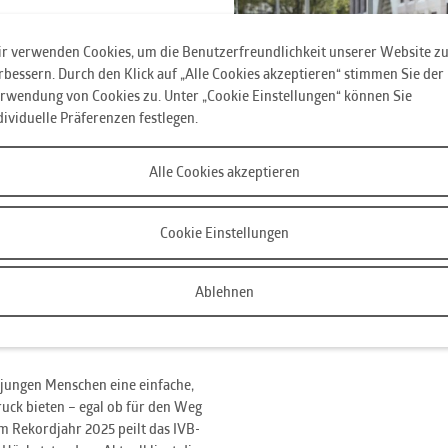
, flexibel und leistbar
r verwenden Cookies, um die Benutzerfreundlichkeit unserer Website z
albieren wir den Preis und
rbessern. Durch den Klick auf „Alle Cookies akzeptieren“ stimmen Sie der
eut sich Mobilitätsstadträtin
rwendung von Cookies zu. Unter „Cookie Einstellungen“ können Sie
ttraktive Alternative für die
dividuelle Präferenzen festlegen.
e Studierende von MCI und
ne eigene Stadtrad-Kooperation“,
Alle Cookies akzeptieren
Csollich
ährige künftig nur noch 24,90 Euro.
Cookie Einstellungen
ird das Angebot noch attraktiver:
90 Euro. Auch die Nutzung bleibt
jeder Ausleihe ist kostenlos. Für
Ablehnen
0 Euro verrechnet, jede weitere
ale Tagessatz (24 Stunden) liegt
 jungen Menschen eine einfache,
ruck bieten – egal ob für den Weg
em Rekordjahr 2025 peilt das IVB-