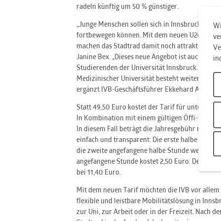
radeln künftig um 50 % günstiger.
„Junge Menschen sollen sich in Innsbruck einfach
Wi
fortbewegen können. Mit dem neuen U26-Tarif h
ve
machen das Stadtrad damit noch attraktiver“, fr
Ve
Janine Bex. „Dieses neue Angebot ist auch eine a
in
Studierenden der Universität Innsbruck. Für di
Medizinischer Universität besteht weiterhin ei
ergänzt IVB-Geschäftsführer Ekkehard Allinger-
Statt 49,50 Euro kostet der Tarif für unter 26-J
In Kombination mit einem gültigen Öffi-Ticket w
In diesem Fall beträgt die Jahresgebühr nur 18,
einfach und transparent: Die erste halbe Stunde 
die zweite angefangene halbe Stunde werden 1,3
angefangene Stunde kostet 2,50 Euro. Der maxim
bei 11,40 Euro.
Mit dem neuen Tarif möchten die IVB vor allem
flexible und leistbare Mobilitätslösung in Innsb
zur Uni, zur Arbeit oder in der Freizeit. Nach d