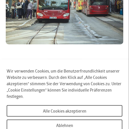
zurück zur Übersicht
Wir verwenden Cookies, um die Benutzerfreundlichkeit unserer
Website zu verbessern. Durch den Klick auf „Alle Cookies
Innsbrucker Verkehrsbetriebe und Stubaitalbahn GmbH
, Pastorstr. 5, 6010 Innsbruck,
akzeptieren“ stimmen Sie der Verwendung von Cookies zu. Unter
Austria, T
+43 512 53 07-0
,
„Cookie Einstellungen“ können Sie individuelle Präferenzen
F +43 512 53 07-110,
office@ivb.at
festlegen.
IVB-KundInnencenter
, Stainerstraße 2, 6020 Innsbruck, T
+43 512 53 07-500
, Mo - Fr,
Alle Cookies akzeptieren
07:30 - 18:00 Uhr,
weitere Kontakte
Barrierefreiheit
Sitemap
Impressum
Datenschutzerklärung
Ablehnen