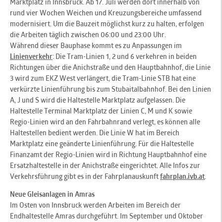
Marktplatz in Innsbruck. Ab 17. Juli werden dort innerhalb von
rund vier Wochen Weichen und Kreuzungsbereiche umfassend
modernisiert. Um die Bauzeit möglichst kurz zu halten, erfolgen
die Arbeiten täglich zwischen 06:00 und 23:00 Uhr.
Während dieser Bauphase kommt es zu Anpassungen im
Linienverkehr
: Die Tram-Linien 1, 2 und 6 verkehren in beiden
Richtungen über die Anichstraße und den Hauptbahnhof, die Linie
3 wird zum EKZ West verlängert, die Tram-Linie STB hat eine
verkürzte Linienführung bis zum Stubaitalbahnhof. Bei den Linien
A, J und S wird die Haltestelle Marktplatz aufgelassen. Die
Haltestelle Terminal Marktplatz der Linien C, M und K sowie
Regio-Linien wird an den Fahrbahnrand verlegt, es können alle
Haltestellen bedient werden. Die Linie W hat im Bereich
Marktplatz eine geänderte Linienführung. Für die Haltestelle
Finanzamt der Regio-Linien wird in Richtung Hauptbahnhof eine
Ersatzhaltestelle in der Anichstraße eingerichtet. Alle Infos zur
Verkehrsführung gibt es in der Fahrplanauskunft
fahrplan.ivb.at
.
Neue Gleisanlagen in Amras
Im Osten von Innsbruck werden Arbeiten im Bereich der
Endhaltestelle Amras durchgeführt. Im September und Oktober